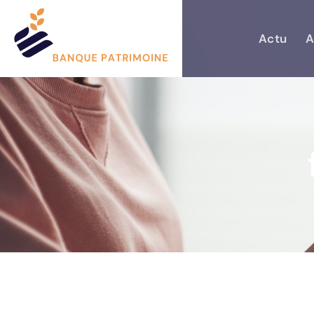
Actu
A