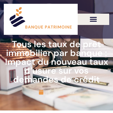
Tous les taux de prêt
immobilier par banque :
Impact du nouveau taux
d’usure sur vos
demandes de crédit
janvier 2, 2022